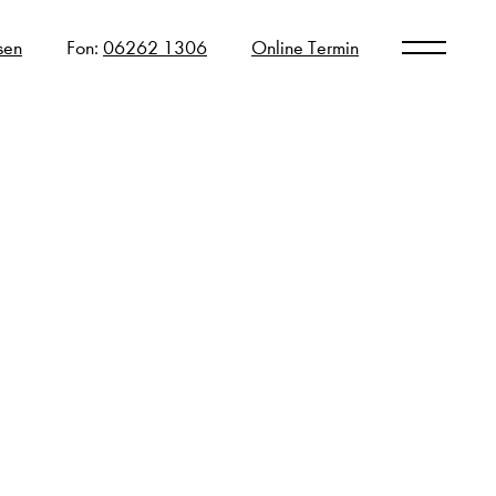
sen
Fon:
06262 1306
Online Termin