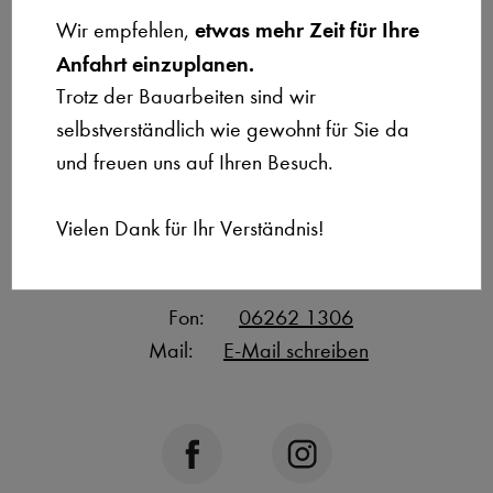
Kontakt auf
etwas mehr Zeit für Ihre
Wir empfehlen,
Anfahrt einzuplanen.
Trotz der Bauarbeiten sind wir
Hier finden Sie uns:
selbstverständlich wie gewohnt für Sie da
Benjamin Schmitt
und freuen uns auf Ihren Besuch.
La Biosthétique Friseur
Schulstraße 6
Vielen Dank für Ihr Verständnis!
74934 Reichartshausen
Fon:
06262 1306
Mail:
E-Mail schreiben