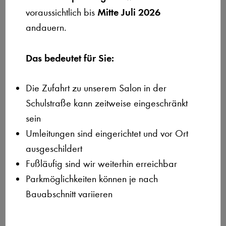
leer.
Mitte Juli 2026
voraussichtlich bis
andauern.
Das bedeutet für Sie:
Ich habe die
Datenschutzerklärung
zur Kenntnis genommen. Ich stimme
zu, dass meine Angaben und Daten zur Beantwortung meiner Anfrage
elektronisch erhoben und gespeichert werden. Hinweis: Sie können Ihre
Die Zufahrt zu unserem Salon in der
Einwilligung jederzeit für die Zukunft per E-Mail an
info@friseur-benjamin-
schmitt.de
widerrufen.
Schulstraße kann zeitweise eingeschränkt
sein
Umleitungen sind eingerichtet und vor Ort
Alternative:
ausgeschildert
Fußläufig sind wir weiterhin erreichbar
Parkmöglichkeiten können je nach
Kontakt
Bauabschnitt variieren
Nehmen Sie