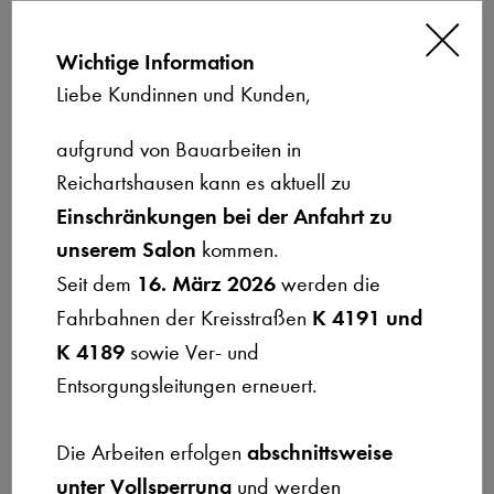
Wichtige Information
Liebe Kundinnen und Kunden,
Geschlossen
Anrufen
Online Termin
aufgrund von Bauarbeiten in
Reichartshausen kann es aktuell zu
Einschränkungen bei der Anfahrt zu
unserem Salon
kommen.
16. März 2026
Seit dem
werden die
K 4191 und
Fahrbahnen der Kreisstraßen
K 4189
sowie Ver- und
Bitte
Entsorgungsleitungen erneuert.
lasse
dieses
abschnittsweise
Die Arbeiten erfolgen
Feld
unter Vollsperrung
und werden