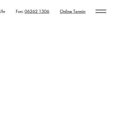
Uhr
Fon:
06262 1306
Online Termin